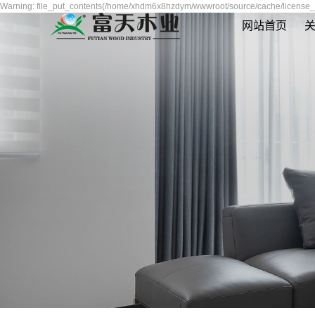
Warning: file_put_contents(/home/xhdm6x8hzdym/wwwroot/source/cache/license_c
网站首页