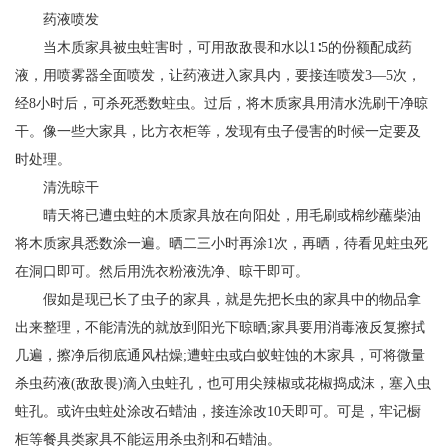
药液喷发
当木质家具被虫蛀害时，可用敌敌畏和水以1∶5的份额配成药
液，用喷雾器全面喷发，让药液进入家具内，要接连喷发3―5次，
经8小时后，可杀死悉数蛀虫。过后，将木质家具用清水洗刷干净晾
干。像一些大家具，比方衣柜等，发现有虫子侵害的时候一定要及
时处理。
清洗晾干
晴天将已遭虫蛀的木质家具放在向阳处，用毛刷或棉纱蘸柴油
将木质家具悉数涂一遍。晒二三小时再涂1次，再晒，待看见蛀虫死
在洞口即可。然后用洗衣粉液洗净、晾干即可。
假如是现已长了虫子的家具，就是先把长虫的家具中的物品拿
出来整理，不能清洗的就放到阳光下晾晒;家具要用消毒液反复擦拭
几遍，擦净后彻底通风枯燥;遭蛀虫或白蚁蛀蚀的木家具，可将微量
杀虫药液(敌敌畏)滴入虫蛀孔，也可用尖辣椒或花椒捣成沫，塞入虫
蛀孔。或许虫蛀处涂改石蜡油，接连涂改10天即可。可是，牢记橱
柜等餐具类家具不能运用杀虫剂和石蜡油。