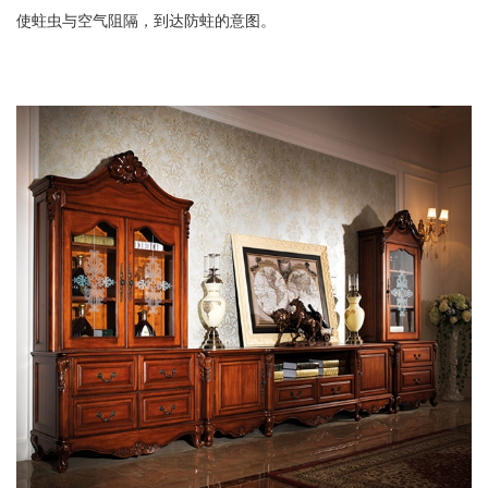
使蛀虫与空气阻隔，到达防蛀的意图。