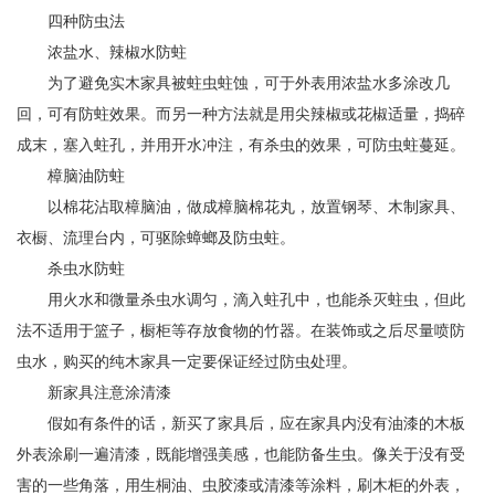
四种防虫法
浓盐水、辣椒水防蛀
为了避免实木家具被蛀虫蛀蚀，可于外表用浓盐水多涂改几
回，可有防蛀效果。而另一种方法就是用尖辣椒或花椒适量，捣碎
成末，塞入蛀孔，并用开水冲注，有杀虫的效果，可防虫蛀蔓延。
樟脑油防蛀
以棉花沾取樟脑油，做成樟脑棉花丸，放置钢琴、木制家具、
衣橱、流理台内，可驱除蟑螂及防虫蛀。
杀虫水防蛀
用火水和微量杀虫水调匀，滴入蛀孔中，也能杀灭蛀虫，但此
法不适用于篮子，橱柜等存放食物的竹器。在装饰或之后尽量喷防
虫水，购买的纯木家具一定要保证经过防虫处理。
新家具注意涂清漆
假如有条件的话，新买了家具后，应在家具内没有油漆的木板
外表涂刷一遍清漆，既能增强美感，也能防备生虫。像关于没有受
害的一些角落，用生桐油、虫胶漆或清漆等涂料，刷木柜的外表，