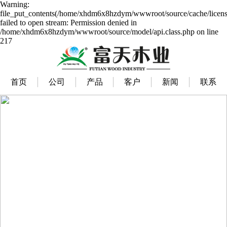
Warning:
file_put_contents(/home/xhdm6x8hzdym/wwwroot/source/cache/licens
failed to open stream: Permission denied in
/home/xhdm6x8hzdym/wwwroot/source/model/api.class.php on line
217
首页
公司
产品
客户
新闻
联系