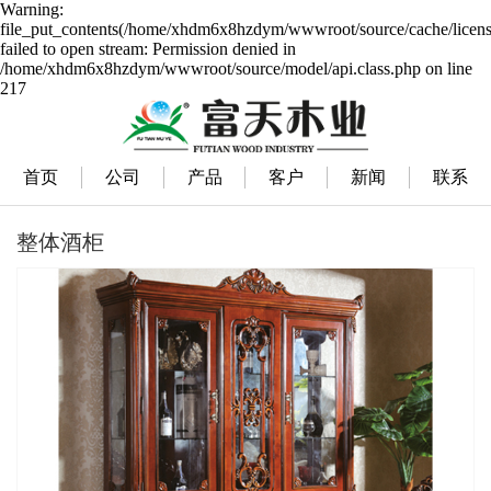
Warning:
file_put_contents(/home/xhdm6x8hzdym/wwwroot/source/cache/licens
failed to open stream: Permission denied in
/home/xhdm6x8hzdym/wwwroot/source/model/api.class.php on line
217
首页
公司
产品
客户
新闻
联系
整体酒柜